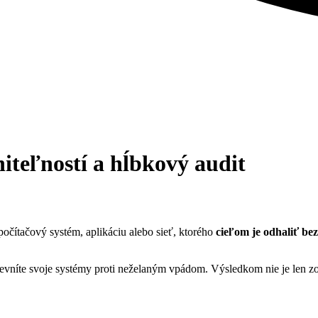
niteľností a hĺbkový audit
očítačový systém, aplikáciu alebo sieť, ktorého
cieľom je odhaliť be
evníte svoje systémy proti neželaným vpádom. Výsledkom nie je len zo