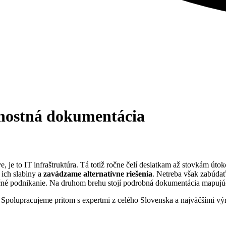
čnostná dokumentácia
ve, je to IT infraštruktúra. Tá totiž ročne čelí desiatkam až stovkám ú
 ich slabiny a
zavádzame alternatívne riešenia
. Netreba však zabúdať
ečné podnikanie. Na druhom brehu stojí podrobná dokumentácia mapujú
. Spolupracujeme pritom s expertmi z celého Slovenska a najväčšími vý