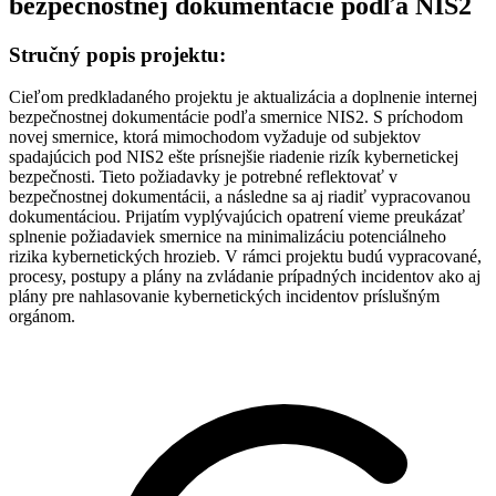
bezpečnostnej dokumentácie podľa NIS2
Stručný popis projektu:
Cieľom predkladaného projektu je aktualizácia a doplnenie internej
bezpečnostnej dokumentácie podľa smernice NIS2. S príchodom
novej smernice, ktorá mimochodom vyžaduje od subjektov
spadajúcich pod NIS2 ešte prísnejšie riadenie rizík kybernetickej
bezpečnosti. Tieto požiadavky je potrebné reflektovať v
bezpečnostnej dokumentácii, a následne sa aj riadiť vypracovanou
dokumentáciou. Prijatím vyplývajúcich opatrení vieme preukázať
splnenie požiadaviek smernice na minimalizáciu potenciálneho
rizika kybernetických hrozieb. V rámci projektu budú vypracované,
procesy, postupy a plány na zvládanie prípadných incidentov ako aj
plány pre nahlasovanie kybernetických incidentov príslušným
orgánom.