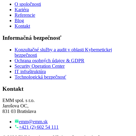
O spoločnosti
Kariéra
Referencie
Blog
Kontakt
Informačná bezpečnosť
Konzultačné služby a audit v oblasti Kybernetickej
bezpečnosti
Ochrana osobných údajov & GDPR
Security Operation Center
IT infraštruktúra
Technologická bezpečnosť
Kontakt
EMM spol. s r.o.
Jarošova OC,
831 03 Bratislava
emm@emm.sk
+421 (2) 602 54 111