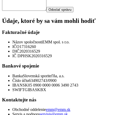
Odoslať správu
Údaje, ktoré by sa vám mohli hodiť
Fakturačné údaje
Názov spoločnosti
EMM spol. s r.o.
IČO
17316260
DIČ
2020316529
IČ DPH
SK2020316529
Bankové spojenie
Banka
Slovenská sporiteľňa, a.s.
Číslo účtu
634902743/0900
IBAN
SK05 0900 0000 0006 3490 2743
SWIFT
GIBASKBX
Kontaktujte nás
Obchodné oddelenie
emm@emm.sk
Servis a podpora
servisis@emm.sk